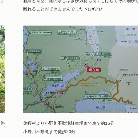
水」
新緑と青空、滝の水しぶきが気持ち良くしばらくその場か
離れることができませんでしたヾ(≧∀≦*)ﾉ
勝路
休暇村より小野川不動滝駐車場まで車で約15分
小野川不動滝まで徒歩20分