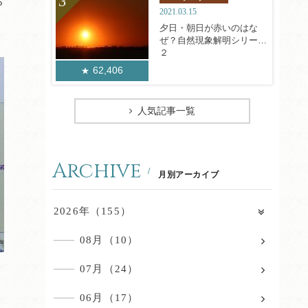
ら
2021.03.15
夕日・朝日が赤いのはな
ぜ？自然現象解明シリーズ
２
62,406
人気記事一覧
Archive
月別アーカイブ
2026年（155）
08月（10）
07月（24）
06月（17）