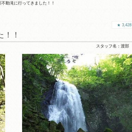
川不動滝に行ってきました！！
3,42
た！！
スタッフ名：
渡部