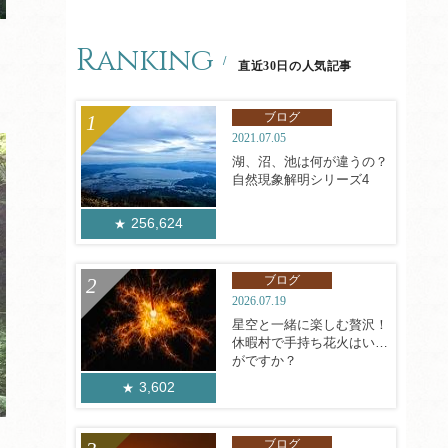
Ranking
直近30日の人気記事
ブログ
2021.07.05
湖、沼、池は何が違うの？
自然現象解明シリーズ4
256,624
ブログ
2026.07.19
星空と一緒に楽しむ贅沢！
休暇村で手持ち花火はいか
がですか？
3,602
ブログ