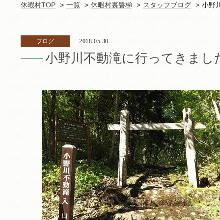
休暇村TOP
一覧
休暇村裏磐梯
スタッフブログ
小野
ブログ
2018.05.30
小野川不動滝に行ってきまし