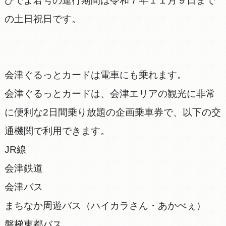
ひでよ君号の運行期間は令和７年１１月９日まで
の土日祝日です。
会津ぐるっとカードは電車にも乗れます。
​会津ぐるっとカードは、会津エリアの観光に非常
に便利な2日間乗り放題の企画乗車券で、以下の交
通機関で利用できます。
​JR線
​会津鉄道
​会津バス
​まちなか周遊バス（ハイカラさん・あかべぇ）
​磐梯東都バス