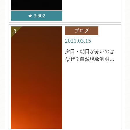
3,602
ブログ
2021.03.15
夕日・朝日が赤いのは
なぜ？自然現象解明シ
リーズ２