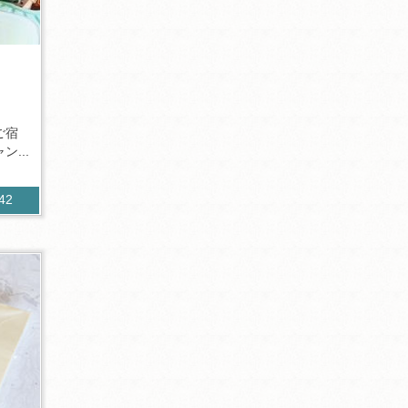
ご宿
...
142