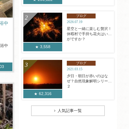
ブログ
2026.07.19
入浴中
星空と一緒に楽しむ贅沢！
休暇村で手持ち花火はいか
がですか？
入浴中
3,558
ブログ
503
2021.03.15
夕日・朝日が赤いのはな
ぜ？自然現象解明シリーズ
２
62,316
人気記事一覧