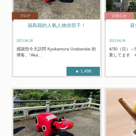
ブログ
お知らせ
福島縣的人氣人物赤部子！
昼
2023.04.30
2023.04.30
感謝您今天訪問 Kyukamura Urabandai 的
4/30（日）
博客。“Aka...
業してます 4/
1,498