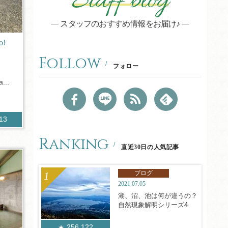
Staff blog
スタッフのおすすめ情報をお届け♪
o!
Follow
フォロー
...
313
Ranking
直近30日の人気記事
ブログ
2021.07.05
湖、沼、池は何が違うの？
自然現象解明シリーズ4
256,122