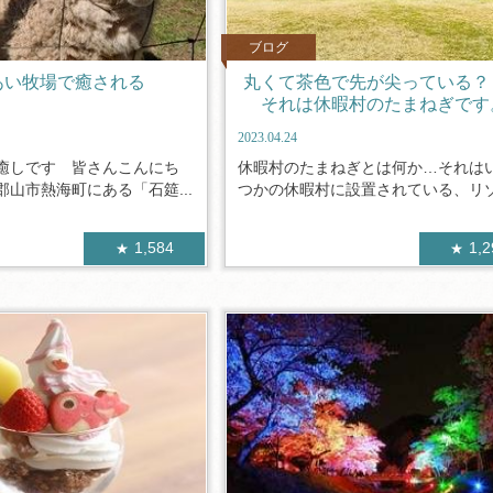
ブログ
あい牧場で癒される
丸くて茶色で先が尖っている
それは休暇村のたまねぎです
2023.04.24
癒しです 皆さんこんにち
休暇村のたまねぎとは何か…それは
山市熱海町にある「石筵...
つかの休暇村に設置されている、リゾワ
1,584
1,