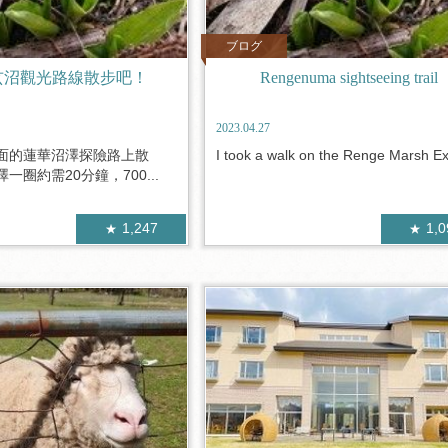
ブログ
玄沼觀光路線散步吧！
Rengenuma sightseeing trail
2023.04.27
面的蓮華沼澤探險路上散
I took a walk on the Renge Marsh Ex
一圈約需20分鐘，700...
1,247
1,