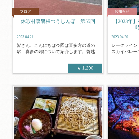
ブログ
お知らせ
休暇村裏磐梯つうしんぼ 第55回
【2023
2023.04.21
2023.04.20
皆さん、こんにちは今回は喜多方の道の
レークライン
駅 喜多の郷について紹介します。磐越...
スカイバレー冬
1,290