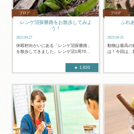
ブログ
ブログ
レンゲ沼探勝路をお散歩してみよ
ふれ
う！
2023.04.27
2023.04.25
休暇村向かいにある「レンゲ沼探勝路」
動物は最高の
を散歩してきました。レンゲ沼1周70...
は！今回は、郡
1,820