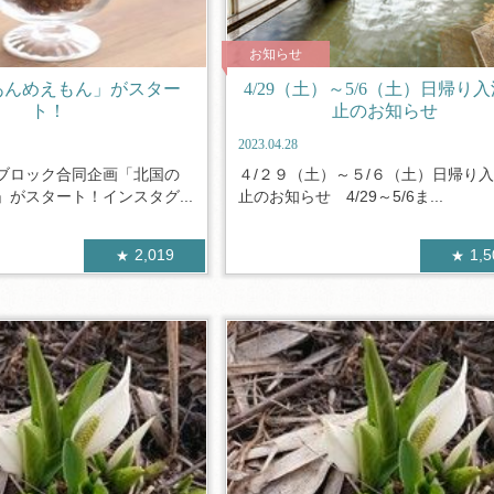
お知らせ
あんめえもん」がスター
4/29（土）～5/6（土）日帰り
ト！
止のお知らせ
2023.04.28
ブロック合同企画「北国の
４/２９（土）～５/６（土）日帰り
がスタート！インスタグ...
止のお知らせ 4/29～5/6ま...
2,019
1,