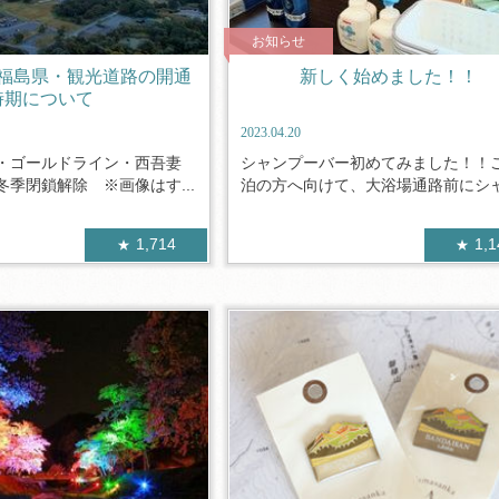
お知らせ
年】福島県・観光道路の開通
新しく始めました！！
時期について
2023.04.20
・ゴールドライン・西吾妻
シャンプーバー初めてみました！！
季閉鎖解除 ※画像はす...
泊の方へ向けて、大浴場通路前にシャン
1,714
1,