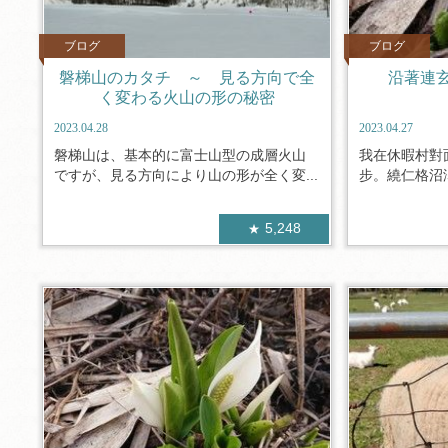
ブログ
ブログ
磐梯山のカタチ ～ 見る方向で全
沿著連
く変わる火山の形の秘密
2023.04.28
2023.04.27
磐梯山は、基本的に富士山型の成層火山
我在休暇村對
ですが、見る方向により山の形が全く変...
步。繞仁格沼澤
5,248