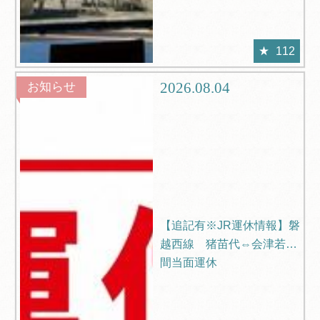
112
2026.08.04
お知らせ
【追記有※JR運休情報】磐
越西線 猪苗代⇔会津若松
間当面運休