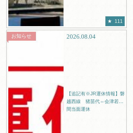
111
2026.08.04
お知らせ
【追記有※JR運休情報】磐
越西線 猪苗代⇔会津若松
間当面運休