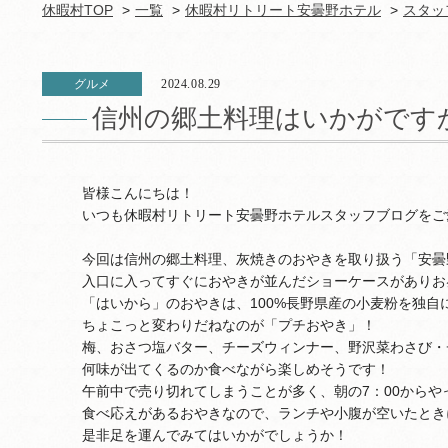
休暇村TOP
一覧
休暇村リトリート安曇野ホテル
スタッ
グルメ
2024.08.29
信州の郷土料理はいかがです
皆様こんにちは！
いつも休暇村リトリート安曇野ホテルスタッフブログをご
今回は信州の郷土料理、灰焼きのおやきを取り扱う「安曇
入口に入ってすぐにおやきが並んだショーケースがありお
「はいから」のおやきは、100%長野県産の小麦粉を独
ちょこっと変わりだねなのが「プチおやき」！
梅、おさつ塩バター、チーズウィンナー、野沢菜わさび・
何味が出てくるのか食べながら楽しめそうです！
午前中で売り切れてしまうことが多く、朝の7：00から
食べ応えがあるおやきなので、ランチや小腹が空いたとき
是非足を運んでみてはいかがでしょうか！