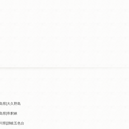
島県]
大久野島
島県]
帝釈峡
川県]
讃岐五色台