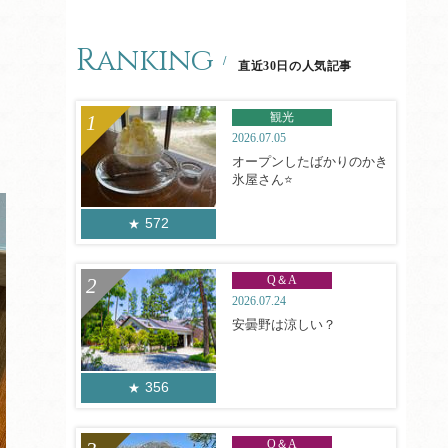
Ranking
直近30日の人気記事
観光
2026.07.05
オープンしたばかりのかき
氷屋さん⭐
572
Q＆A
2026.07.24
安曇野は涼しい？
356
Q＆A