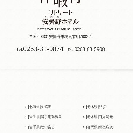
〒399-8301
安曇野市穂高有明7682-4
0263-31-0874
0263-83-5908
Tel.
Fax.
[北海道]
支笏湖
[栃木県]
那須
[岩手県]
岩手網張温泉
[栃木県]
日光湯元
[岩手県]
陸中宮古
[群馬県]
嬬恋鹿沢