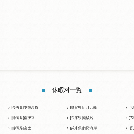
休暇村一覧
[長野県]
乗鞍高原
[滋賀県]
近江八幡
[広
[静岡県]
南伊豆
[兵庫県]
南淡路
[広
[静岡県]
富士
[兵庫県]
竹野海岸
[香