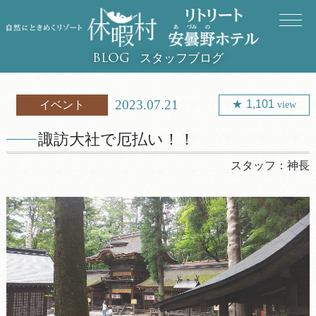
スタッフブログ
BLOG
2023.07.21
1,101
イベント
view
諏訪大社で厄払い！！
スタッフ：
神長