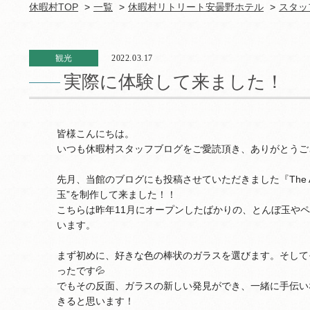
休暇村TOP
一覧
休暇村リトリート安曇野ホテル
スタッ
観光
2022.03.17
実際に体験して来ました！
皆様こんにちは。
いつも休暇村スタッフブログをご愛読頂き、ありがとうご
先月、当館のブログにも投稿させていただきました『The Ar
玉”を制作して来ました！！
こちらは昨年11月にオープンしたばかりの、とんぼ玉や
います。
まず初めに、好きな色の棒状のガラスを選びます。そして
ったです💦
でもその反面、ガラスの新しい発見ができ、一緒に手伝い
きると思います！