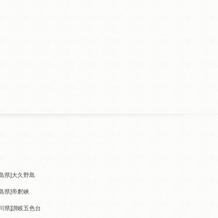
島県]
大久野島
島県]
帝釈峡
川県]
讃岐五色台