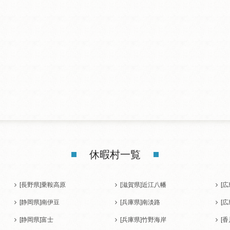
休暇村一覧
[長野県]
乗鞍高原
[滋賀県]
近江八幡
[広
[静岡県]
南伊豆
[兵庫県]
南淡路
[広
[静岡県]
富士
[兵庫県]
竹野海岸
[香