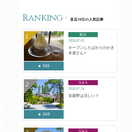
Ranking
直近30日の人気記事
観光
2026.07.05
オープンしたばかりのかき
氷屋さん⭐
565
Q＆A
2026.07.24
安曇野は涼しい？
349
Q＆A