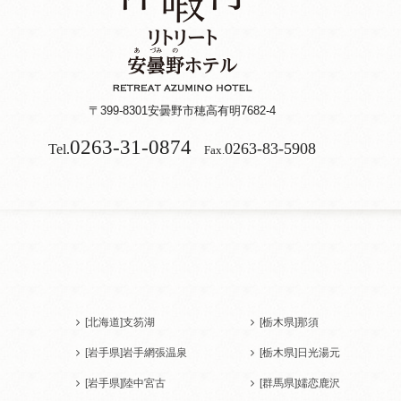
〒399-8301
安曇野市穂高有明7682-4
0263-31-0874
0263-83-5908
Tel.
Fax.
[北海道]
支笏湖
[栃木県]
那須
[岩手県]
岩手網張温泉
[栃木県]
日光湯元
[岩手県]
陸中宮古
[群馬県]
嬬恋鹿沢