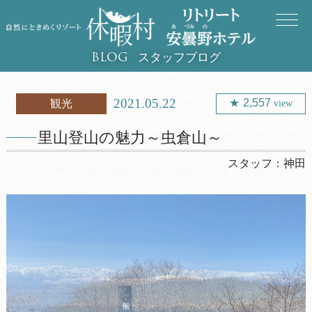
スタッフブログ
BLOG
2021.05.22
2,557
観光
view
里山登山の魅力～虫倉山～
スタッフ：
神田