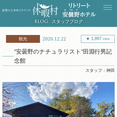
スタッフブログ
BLOG
2020.12.22
1,997
観光
view
”安曇野のナチュラリスト”田淵行男記
念館
スタッフ：
神田