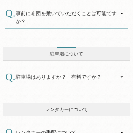
淡路島南ＩＣより休暇村無料送迎バス（要予
らせください。
約）約15分で休暇村着。
ただし、休暇村でご提供している料理等は、他
事前に布団を敷いていただくことは可能です
※徳島方面からお越しのお客様は事前にお問合
のメニューと同一の厨房で共通の調理器具等を
か？
せください。
使用し調理をしております。十分な洗浄はして
おりますが、調理の過程において微量のアレル
A.
通常、ご夕食などの時間帯にお伺いさせていた
ゲン物質が混入する可能性がございます。本対
だいておりますが
応がアレルゲン物質を完全に除去し、アレルギ
事前にお布団敷き敷くことは可能です。
駐車場について
ー症状を発症しないことを保証するものではご
ざいませんので、あらかじめご了承ください。
ご希望のお客様はお電話にて承ります。
以上を踏まえ、ご利用に際してはお客様にて最
また、予約サイトの方はご要望・ご質問 の欄に
駐車場はありますか？ 有料ですか？
終的なご判断をいただきますよう、お願い申し
ご記入をお願いします。
上げます。
A.
※食物アレルギーをお持ちのお客様には、ご自
屋外駐車場は第一駐車場・第二駐車場合わせて
身での専用食事のお持込みもお受けしますの
約100台の準備がございます。
で、事前にお申し出ください。
料金は無料です。
レンタカーについて
詳細情報
レンタカーの手配について