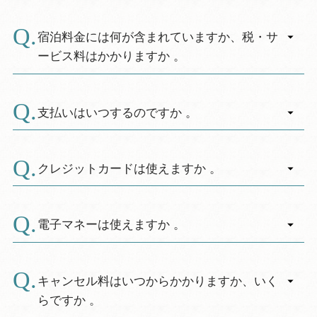
す。
宿泊料金には何が含まれていますか、税・サ
ービス料はかかりますか 。
A.
特別な表示がない限り、料金は1泊2食の消費税
込の金額です。
支払いはいつするのですか 。
別途入湯税が必要です。（大人のみ150円加
A.
算。）
チェックアウト時にお支払いいただきます。
サービス料はいただいておりません。
（尚、当日予約のお客様についてはチェックイ
クレジットカードは使えますか 。
ン時にお支払いいただく場合がございます。ま
A.
た、クーポン券、補助券、宿泊券等の金券をお
次のクレジットカードがご利用いただけます。
持ちのお客様はチェックイン時にお申し出くだ
JCB、VISA、Master、アメリカンエキスプレ
電子マネーは使えますか 。
さい。）
ス、UFJ、NICOS、DC、UC、ダイナース
A.
対応しておりません。
キャンセル料はいつからかかりますか、いく
らですか 。