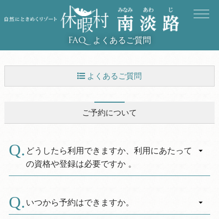
よくあるご質問
FAQ
よくあるご質問
ご予約について
ご予約について
料金について
バリアフリーについて
どうしたら利用できますか、利用にあたって
の資格や登録は必要ですか 。
お子様について
A.
どなたでもご利用いただけます。ご宿泊につい
無料送迎について
ては直接ご希望の休暇村にお電話かインターネ
いつから予約はできますか。
ットでお申し込み下さい。
常備薬について