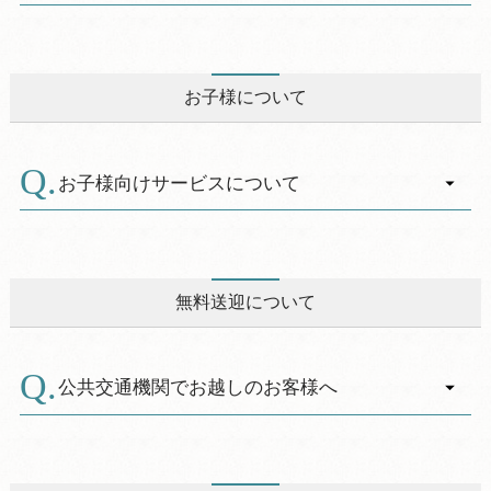
います。多目的トイレは全休暇村に備えていま
A.
す。
休暇村では障がい者割引制度を設けています。
また、お年寄りや体の不自由な方に、より安心
＜対象＞
していただけるサービスを提供するため、各休
「身体障害者手帳」、「療育手帳」、「精神障
お子様について
暇村にサービス介助士有資格者を配置していま
害者保健福祉手帳」をお持ちの方と、付き添い
す。
の方（付き添いの方については第１種障がい者
館内は補助犬（盲導犬、介助犬、聴導犬）を同
の方と同数まで、ただし第２種障がい者の方が
お子様向けサービスについて
伴してご利用いただけます。
１２歳未満であれば同数まで） なお、「精神障
何かご心配な点やご相談等ございましたら、ど
害者保健福祉手帳」をお持ちの方は、上記第１
A.
お子様連れの方にも気軽にご利用いただけるよ
うぞお気軽にお尋ねくださいませ。
種を「１級」及び「２級」、第２種を「３級」
う、お子様が遊べるクラフトコーナーの設置や
と読み替えるものとします。 また、「療育手
ゲーム・おもちゃの貸し出し（無料・有料）、
無料送迎について
帳」をお持ちの方は、上記第１種を「Ａ、Ａ
食事会場での備品（食器・まえかけ・チャイル
１、Ａ２」、第２種を「Ｂ、Ｂ１、Ｂ２」と読
ドチェア・ベビークーハン）の貸し出しを行っ
み替えるものとします。
ております。また、和室の部屋へは、洗面台用
公共交通機関でお越しのお客様へ
踏み台・おねしょシーツ・おまる・スリッパ・
＜割引内容＞
130cmサイズの浴衣や、温泉大浴場には、お子
A.
【神戸方面からお越しのお客様】
・本館（客室）：割引対象者1名1泊あたり1,650
様用イス・湯桶等ご用意しております。
神戸三宮の神姫バスターミナルより福良行き高
円割引（大人・小学生・幼児（4～6歳）共通）
その他、ご心配なこと等がございましたら、休