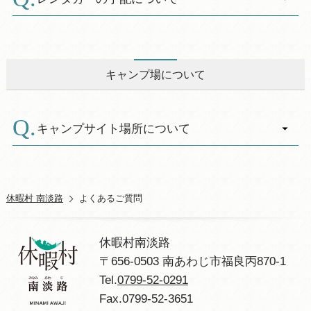
A.
レンタカーの手配は下記にお問合せください。
【お問合せ先】
キャンプ場について
南淡観光株式会社 南あわじ市福良港（なな
いろ館内）
電話番号 ０７９９－５２－１４４０
キャンプサイト場所について
A.
■２０２５年６月１日泊より
インターネット予約でのみ承ります
ご予約はサイト番号別になっています。ＨＰ上
休暇村 南淡路
よくあるご質問
で番号と場所をご確認のうえご予約ださい。
複数日で別々のサイト番号にご予約いただいた
休暇村南淡路
場合は、移動する日の朝11：00に元サイトを一
〒656-0503 南あわじ市福良丙870-1
度チェックアウトしていただきますのでご了承
Tel.
0799-52-0291
ください。移動先サイトが用意できるのは12：
Fax.0799-52-3651
30です