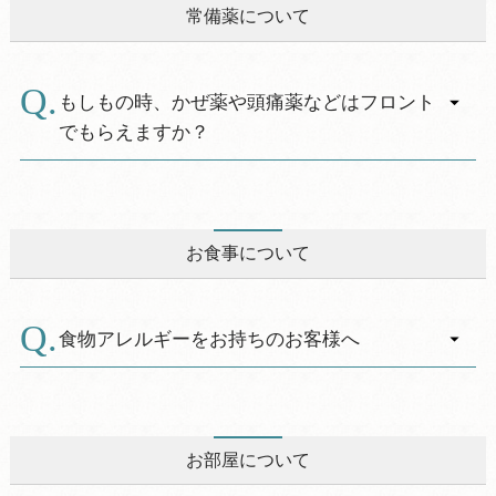
速バスで約90分、福良バス停下車。
常備薬について
暇村にお問い合わせ下さい。
お問合せ 淡路交通 0799-22-3121
・キャンプ場：サイト使用料を25％引き（1サイ
トあたり割引上限25％）
福良バス停より徒歩3分なないろ館前より「うず
もしもの時、かぜ薬や頭痛薬などはフロント
ループ無料シャトルバス」利用約10分で休暇村
＜利用方法＞
でもらえますか？
着。
チェックイン時に手帳をフロントへご提示くだ
※うずループ無料シャトルバスはR8年6月30日ま
さい。
A.
これまで、かぜ薬や鎮痛剤等の内服薬を常備し
で運行予定。
お客様からのご要望の際に提供しておりまし
福良発 14：57 16：37
た。しかし、この行為は薬事法第24条による違
お食事について
（上記、最終便に間に合わない場合はご連絡く
法行為に該当します。また内服薬の副作用によ
ださい。）
る死亡事故等も多数報告されています。
つきましては、法令遵守もさることながら、お
食物アレルギーをお持ちのお客様へ
客様の安全を守る為に、体調のすぐれないお客
【徳島方面からお越しのお客様】
様へは、最寄りの病院または薬局をご案内いた
A.
ＪＲ徳島駅前バス停より洲本バスセンター行路
休暇村では、食物アレルギーをお持ちのお客様
します。フロントまでお問い合せください。
線バスで約60分、淡路島南ＩＣ下車。
が安心・安全にお食事をお楽しみいただけます
なお、体温計やアイスノン、救急バン（カット
お問合せ 淡路交通 0799-22-3121
よう、できる限りの対応に取り組んでおりま
お部屋について
バン）等は、フロントにてご準備しておりま
す。ご希望の場合は、事前（ご予約時】にお知
す。