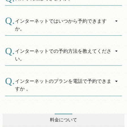
A.
施設（温泉・売店・喫茶コーナー・レストラン
等）、園地は日帰りでもご利用いただけます。
インターネットではいつから予約できます
詳しくは、お尋ねください。
か。
A.
ご宿泊日の「６ケ月前の翌日」からご予約が可
能になります。
インターネットでの予約方法を教えてくださ
※該当日がない場合は、翌月2日より受付しま
い。
す。
A.
※予約受付開始日であっても、電話予約で先に
インターネット会員に登録し、希望の休暇村の
満室となっている場合があります。
プランを選択します。画面の案内に従ってご予
インターネットのプランを電話で予約できま
※電話予約は、「予約日は６ケ月前の同日10：
約下さい。
すか 。
00」で変更ありません。
予約が完了すると、お客様のメールアドレス
A.
に“[休暇村] ご予約受付のご確認”のメールが届き
通常のプランについては、電話・インターネッ
ますので、予約内容をご確認下さい。
ト共に予約していただけますが、「インターネ
また、「予約の確認・変更」ページでもご予約
ット限定」となっているプランについてはイン
料金について
内容をご確認いただけます。
ターネットからの受付のみとさせていただきま