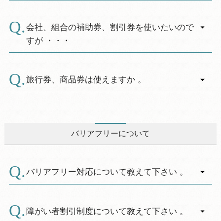
A.
個人のお客様の場合、7日前よりキャンセル料が
発生します。
会社、組合の補助券、割引券を使いたいので
すが ・・・
（30名まで・解除日）
A.
不泊 50％
事前にご連絡の上、チェックイン時に補助券を
当日 50％
お出し下さい。
旅行券、商品券は使えますか 。
7日前～前日 20％
A.
休暇村フロントでのお取扱いはできませんが、
詳細は別途キャンセル料金表をご確認下さい。
予め旅行会社でクーポン券等に変えることで、
お支払いが可能です。
バリアフリーについて
休暇村で使用できる宿泊クーポン発券の可否、
旅行券や商品券の取り扱いの種類については各
旅行会社にお問い合わせください。
バリアフリー対応について教えて下さい 。
また、宿泊クーポン券をお持ちの方は、事前に
ご連絡の上、チェックイン時にクーポン券をお
A.
玄関前スロープや館内通路の段差をなくし、車
出しください。
椅子でも利用しやすい客室などの設置を進めて
障がい者割引制度について教えて下さい 。