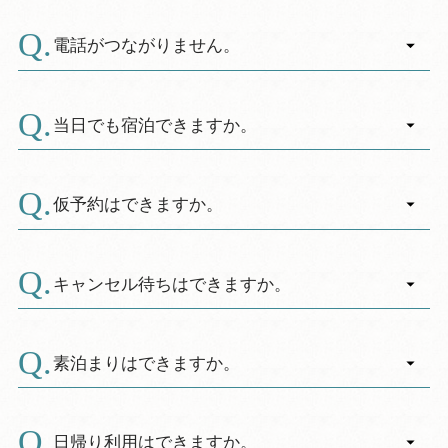
A.
当施設では、会員制度を提供しております。
■電話予約は６ヶ月前の同日午前１０：００から
休暇村ご利用時にポイントが貯まるほか、提携
お食事について
受け付けています。（該当日が無い場合は翌月
電話がつながりません。
する周辺観光施設やお土産店で割引や特典を受
１日より受け付けます。）
お部屋について
A.
けられます。
※電話予約受付時間は１０：００～１８：０
年末年始、夏休みやゴールデンウィークの予約
詳しくは
Q会員のご案内
をご覧ください。
０となっております。
が集中する時期については、電話がつながりに
当日でも宿泊できますか。
駐車場について
※但し、学校団体による教育関連行事の場合
くい状態になる場合がございます。
A.
を除きます。
恐れ入りますが、時間をおいてから再度おかけ
お部屋の空きがあれば当日でもご宿泊いただけ
レンタカーについて
※予約受付時間外のご宿泊の方への緊急電話
直しくださいますようお願い致します。
ます。
仮予約はできますか。
につきましては、留守番電話で案内しています
食事コースによっては当日のご用意ができない
キャンプ場について
警備室へご連絡ください。
A.
ものもございますので、詳細は休暇村にお問い
仮予約は受け付けておりません。
合わせ下さい。
キャンセル待ちはできますか。
■インターネット予約は６ヶ月前の翌日午前０：
００から受け付けています。（該当日が無い場
A.
キャンセル待ちは受け付けておりません。
合は翌月２日より受け付けます。）
素泊まりはできますか。
※インターネット予約の場合、予約開始日で
あっても電話予約で先に満室となっている場合
A.
素泊まりプランもございます。予約サイトから
があります。（特に年末年始、ゴールデンウィ
ご予約ください。
日帰り利用はできますか。
ーク、夏期等）