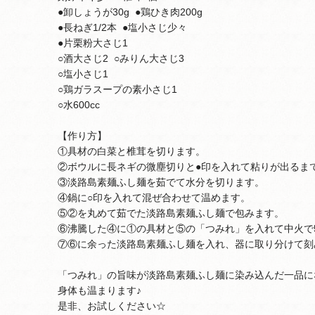
●卸しょうが30g ●鶏ひき肉200g
●長ねぎ1/2本 ●塩小さじ少々
●片栗粉大さじ1
○酒大さじ2 ○みりん大さじ3
○塩小さじ1
○鶏ガラスープの素小さじ1
○水600cc
【作り方】
①具材の白菜と椎茸を切ります。
②ボウルに長ネギの微塵切りと●印を入れて粘りが出るま
③淡路島素麺ふし麺を茹でて水分を切ります。
④鍋に○印を入れて混ぜ合わせて温めます。
⑤②を丸めて茹でた淡路島素麺ふし麺で包みます。
⑥沸騰した④に①の具材と⑤の「つみれ」を入れて中火で
⑦⑥に余った淡路島素麺ふし麺を入れ、器に取り分けて刻み
「つみれ」の旨味が淡路島素麺ふし麺に染み込んだ一品になり
身体も温まります♪
是非、お試しください☆