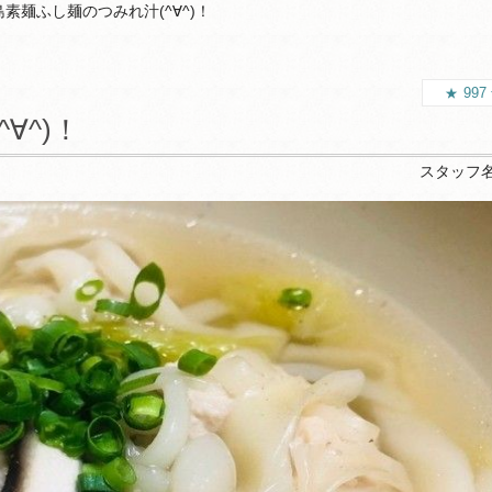
素麺ふし麺のつみれ汁(^∀^)！
997
∀^)！
スタッフ