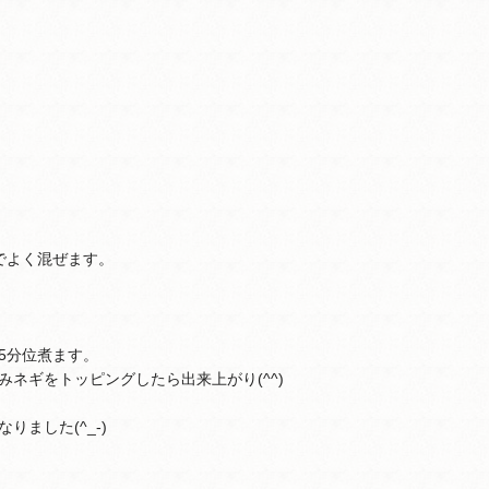
でよく混ぜます。
5分位煮ます。
ネギをトッピングしたら出来上がり(^^)
ました(^_-)