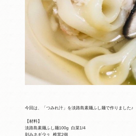
今回は、「つみれ汁」を淡路島素麺ふし麺で作りました♪
【材料】
淡路島素麺ふし麺100g 白菜1/4
刻みネギ少々 椎茸2個