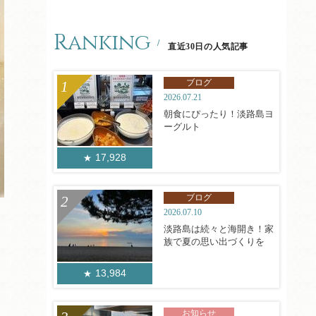
Ranking
直近30日の人気記事
ブログ
2026.07.21
朝食にぴったり！淡路島ヨ
ーグルト
17,928
ブログ
2026.07.10
淡路島は続々と海開き！家
族で夏の思い出づくりを
13,984
お知らせ