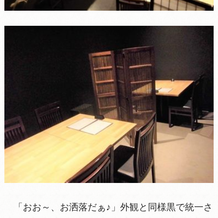
「おお～、お洒落だぁ♪」外観と同様黒で統一さ