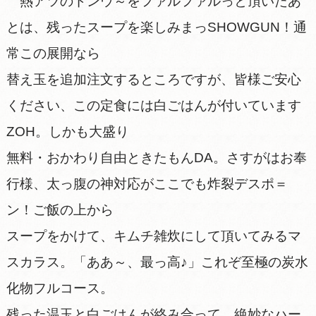
熱アツのドンウ～をファルファルっと頂いたあ
とは、残ったスープを楽しみまっSHOWGUN！通
常この展開なら
替え玉を追加注文するところですが、皆様ご安心
ください、この定食には白ごはんが付いています
ZOH。しかも大盛り
無料・おかわり自由ときたもんDA。さすがはお奉
行様、太っ腹の神対応がここでも炸裂デスポ＝
ン！ご飯の上から
スープをかけて、キムチ雑炊にして頂いてみるマ
スカラス。「ああ～、最っ高♪」これぞ至極の炭水
化物フルコース。
残った温玉と白ごはんが絡み合って、絶妙なハー