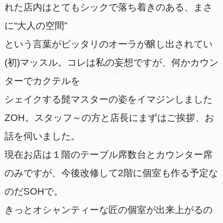
れた店内はとてもシックで落ち着きのある、まさ
に“大人の空間”
という言葉がピッタリのオーラが醸し出されてい
(初)マッスル。コレは私の妄想ですが、何かカウン
ターでカクテルを
シェイクする髭マスターの姿をイマジンしました
ZOH。スタッフ～の方と店長にまずはご挨拶、お
話を伺いました。
現在お店は１階のテーブル席数台とカウンター席
のみですが、今後改修して2階に個室も作る予定な
のだSOHで。
きっとオシャンティーな匠の個室が出来上がるの