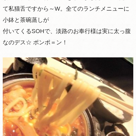
て私猫舌ですから～W。全てのランチメニューに
小鉢と茶碗蒸しが
付いてくるSOHで、淡路のお奉行様は実に太っ腹
なのデス☆ ポンポ＝ン！