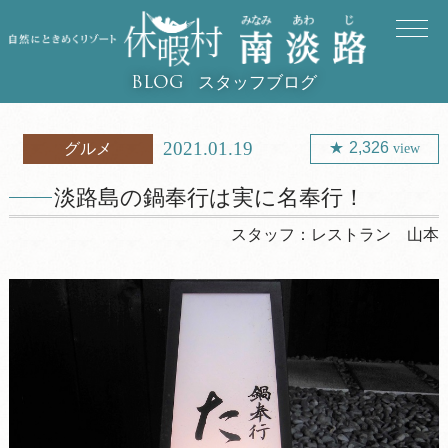
スタッフブログ
BLOG
2021.01.19
2,326
グルメ
view
淡路島の鍋奉行は実に名奉行！
スタッフ：
レストラン 山本