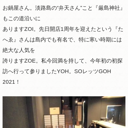
お鍋屋さん。淡路島の“弁天さん”こと『厳島神社』
もこの道沿いに
ありますZOI。先日開店1周年を迎えたという『た
へゑ』さんは島内でも有名で、特に寒い時期には
絶大な人気を
誇りますZOE。私今回満を持して、今年初の初探
訪へ行って参りましたYOH。SOレッツGOH
2021！