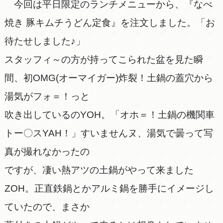
今回は平日限定のランチメニューから、『なべ
焼き 豚キムチうどん定食』を注文しました。「お
待たせしました♪」
スタッフィ～の方が持ってこられた盆を見た瞬
間、初OMG(オーマイガー)炸裂！土鍋の蓋穴から
湯気がフォ＝！っと
吹き出しているのYOH。「オホ＝！土鍋の機関車
トー〇スYAH！」すいませんヌ、湯気で曇って写
真が撮れなかったの
ですが、凄い熱アツの土鍋がやって来ました
ZOH。正直鉄鍋とかアルミ鍋を勝手にイメージし
ていたので、まさか