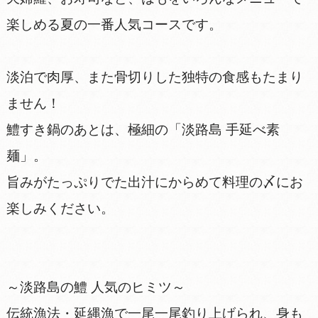
楽しめる夏の一番人気コースです。
淡泊で肉厚、また骨切りした独特の食感もたまり
ません！
鱧すき鍋のあとは、極細の「淡路島 手延べ素
麺」。
旨みがたっぷりでた出汁にからめて料理の〆にお
楽しみください。
～淡路島の鱧 人気のヒミツ～
伝統漁法・延縄漁で一尾一尾釣り上げられ、身も