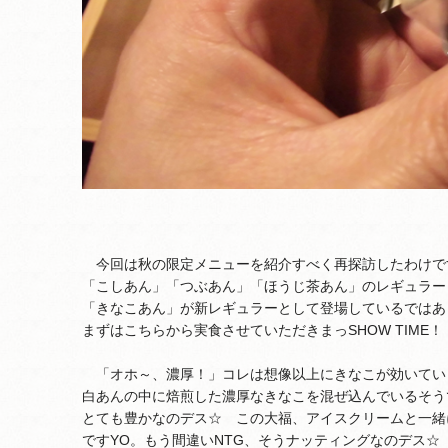
今回は秋の限定メニューを紹介すべく再探訪したわけで
「こしあん」「つぶあん」「ほうじ茶あん」のレギュラー
「きなこあん」が新レギュラーとして登場しているではあ
まずはこちらから実食させていただきまっSHOW TIME！
「オホ～、濃厚！」コレは想像以上にきなこが効いてい
白あんの中に焙煎した濃厚なきなこを混ぜ込んでいるそう
とても豊かなのデス☆ この大福、アイスクリームと一緒
ですYO。もう間違いNTG、そうナッティングなのデス☆