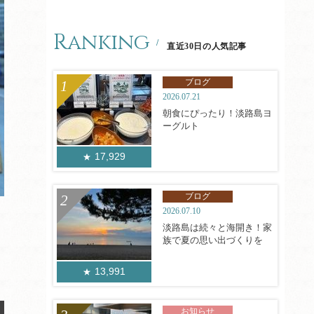
Ranking
直近30日の人気記事
ブログ
2026.07.21
朝食にぴったり！淡路島ヨ
ーグルト
17,929
ブログ
2026.07.10
淡路島は続々と海開き！家
族で夏の思い出づくりを
13,991
お知らせ