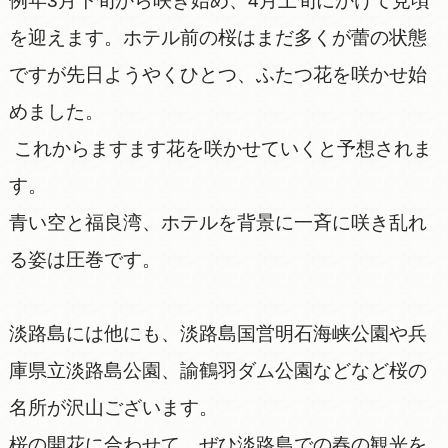
例年3月下旬から咲き始め、4月上旬にかけて見頃
を迎えます。ホテル前の桜はまだ多くが蕾の状態
ですが先日ようやくひとつ、ふたつ花を咲かせ始
めました。
これからますます花を咲かせていくと予想されま
す。
青い空と福良湾、ホテルを背景に一斉に咲き乱れ
る姿は圧巻です。
淡路島には他にも、淡路島国営明石海峡公園や兵
庫県立淡路島公園、諭鶴羽ダム公園などなど桜の
名所が沢山ございます。
桜の開花に合わせて、ぜひ淡路島での春の観光を