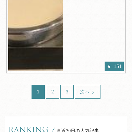
151
1
2
3
次へ
RANKING
/
直近30日の人気記事