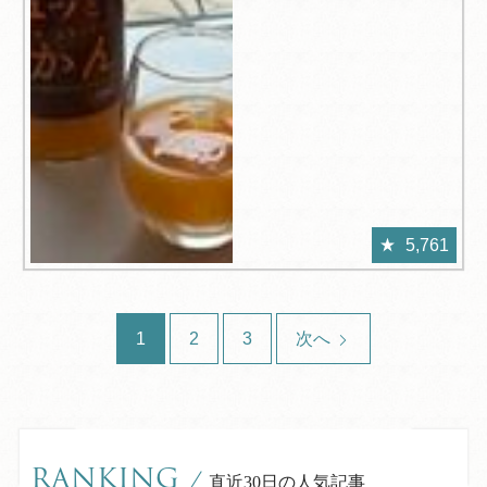
5,761
1
2
3
次へ
RANKING
/
直近30日の人気記事