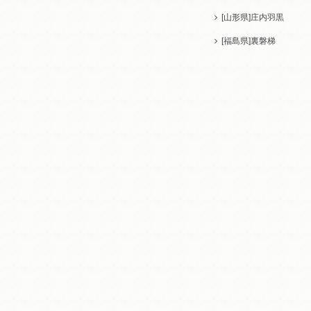
[山形県]
庄内羽黒
[福島県]
裏磐梯