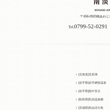
〒656-0503
南あわじ市
0799-52-0291
Tel.
[北海道]
支笏湖
[岩手県]
岩手網張温泉
[岩手県]
陸中宮古
[秋田県]
乳頭温泉郷
[宮城県]
気仙沼大島