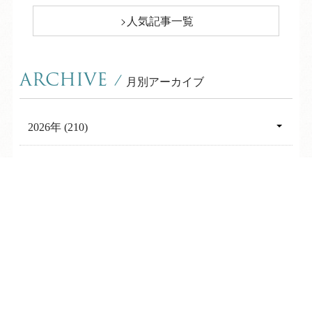
人気記事一覧
ARCHIVE
/
月別アーカイブ
2026年 (210)
08月 (8)
2025年 (366)
07月 (30)
12月 (31)
2024年 (331)
TEL
ログイン
宿泊予約
空室検索
06月 (25)
11月 (28)
12月 (29)
2023年 (356)
05月 (30)
10月 (31)
11月 (29)
12月 (30)
2022年 (245)
04月 (30)
09月 (32)
10月 (29)
11月 (28)
12月 (31)
03月 (30)
2021年 (94)
08月 (32)