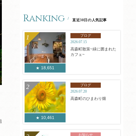
Ranking
直近30日の人気記事
ブログ
2026.07.15
高森町散策~緑に囲まれた
カフェ~
18,651
ブログ
2026.07.20
高森町のひまわり畑
10,461
組
お知らせ