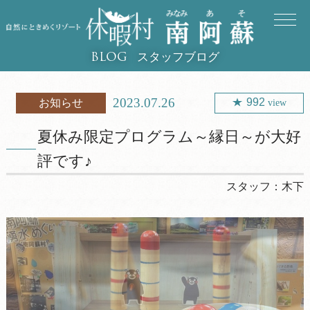
スタッフブログ
BLOG
2023.07.26
992
お知らせ
view
夏休み限定プログラム～縁日～が大好
評です♪
スタッフ：
木下