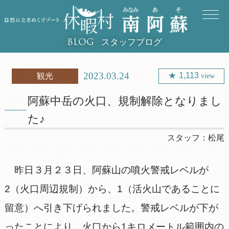
スタッフブログ
BLOG
2023.03.24
1,113
観光
view
阿蘇中岳の火口、規制解除となりまし
た♪
スタッフ：
松尾
昨日３月２３日、阿蘇山の噴火警戒レベルが
2（火口周辺規制）から、1（活火山であることに
留意）へ引き下げられました。警戒レベルが下が
ったことにより、火口から1キロメートル範囲内の