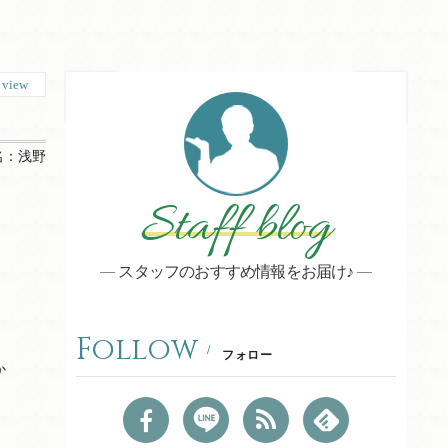
6
view
名：
浅野
Staff blog
」
スタッフのおすすめ情報をお届け♪
。
も
Follow
フォロー
か