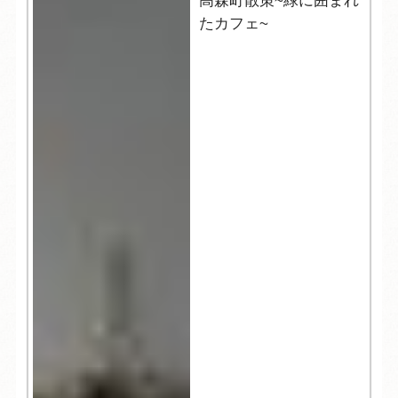
高森町散策~緑に囲まれ
たカフェ~