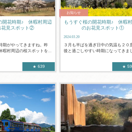
お知らせ
の開花時期♪ 休暇村周辺
もうすぐ桜の開花時期♪ 休暇
お花見スポット②
のお花見スポット①
2024.03.20
時期がやってきますね。昨
３月も半ばを過ぎ日中の気温も２０
暇村周辺の桜スポットを...
後と過ごしやすい時期になってきました
639
5