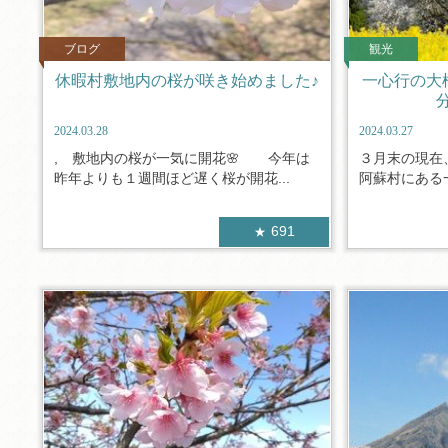
ブログ
観光
休暇村敷地内の桜が咲き始めました♪
一心行の大
2024.03.28
2024.03.27
, 敷地内の桜が一気に開花🌸 今年は
３月末の現在
昨年よりも１週間ほど遅く桜が開花...
阿蘇村にある一
691