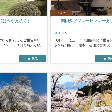
ブログ
桜は今が見頃です！！
南阿蘇ビジターセンター便
2024.03.29
の桜が開花したご報告をい
3月23日（土）より開催中の「世界
２９・３０日と晴天が続...
歩き特別展」。熊本市在住の宮田俊..
671
6