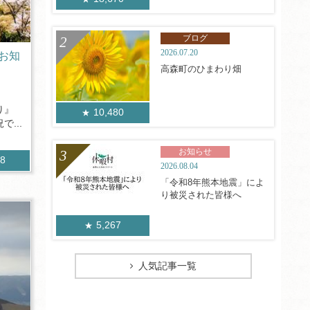
ブログ
2026.07.20
お知
高森町のひまわり畑
り』
10,480
...
お知らせ
48
2026.08.04
「令和8年熊本地震」によ
り被災された皆様へ
5,267
人気記事一覧