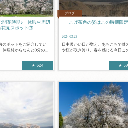
ブログ
の開花時期♪ 休暇村周辺
こげ茶色の姿はこの時期限定
お花見スポット③
2024.03.23
桜スポットをご紹介してい
日中暖かい日が増え、あちこちで菜
休暇村からなんと0分の...
や桜が咲き誇り、春を感じる今日この頃
624
5