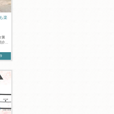
も楽
介第
...
19