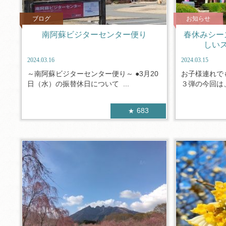
ブログ
お知らせ
南阿蘇ビジターセンター便り
春休みシー
しい
2024.03.16
2024.03.15
～南阿蘇ビジターセンター便り～ ●3月20
お子様連れで
日（水）の振替休日について ...
３弾の今回は、
683