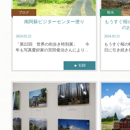
ブログ
観光
南阿蘇ビジターセンター便り
もうすぐ桜
の
2024.03.22
2024.03.21
「第22回 世界の街歩き特別展」 今
もうすぐ桜の
年も写真愛好家の宮田俊治さんにより...
日に引き続き休
638