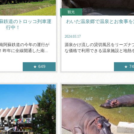
観光
蘇鉄道のトロッコ列車運
わいた温泉郷で温泉とお食事を
行中！
2024.03.17
に南阿蘇鉄道の今年の運行が
源泉かけ流しの貸切風呂をリーズナ
昨年に全線開通した南...
な価格で利用できる温泉施設と地熱を利
649
7