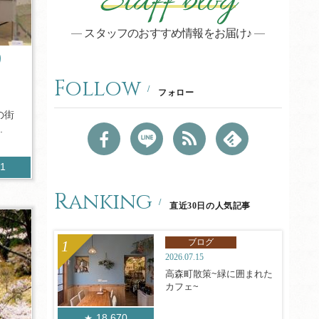
Staff blog
スタッフのおすすめ情報をお届け♪
り
Follow
フォロー
の街
.
51
Ranking
直近30日の人気記事
ブログ
2026.07.15
高森町散策~緑に囲まれた
カフェ~
18,670