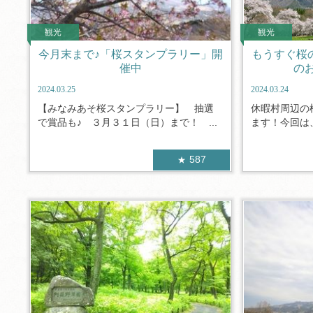
観光
観光
今月末まで♪「桜スタンプラリー」開
もうすぐ桜
催中
の
2024.03.25
2024.03.24
【みなみあそ桜スタンプラリー】 抽選
休暇村周辺の
で賞品も♪ ３月３１日（日）まで！ ...
ます！今回は、
587