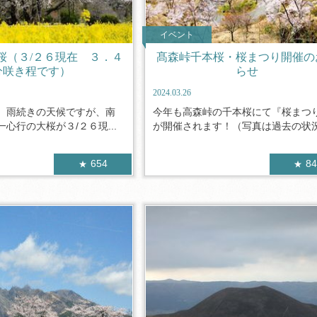
イベント
桜（３/２６現在 ３．４
髙森峠千本桜・桜まつり開催の
分咲き程です）
らせ
2024.03.26
、雨続きの天候ですが、南
今年も高森峠の千本桜にて『桜まつ
心行の大桜が３/２６現...
が開催されます！（写真は過去の状況で
654
8