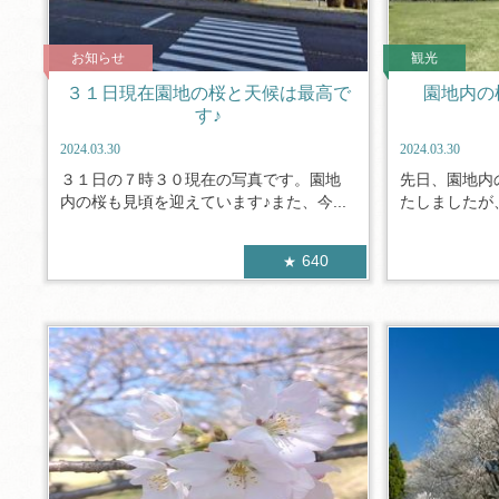
お知らせ
観光
３１日現在園地の桜と天候は最高で
園地内の
す♪
2024.03.30
2024.03.30
３１日の７時３０現在の写真です。園地
先日、園地内
内の桜も見頃を迎えています♪また、今...
たしましたが、
640