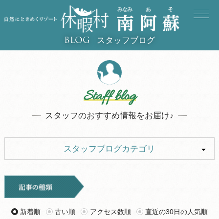
スタッフブログ
BLOG
Staff blog
スタッフのおすすめ情報をお届け♪
スタッフブログカテゴリ
ALL
イベント
キャンプ
お知らせ
新着順
古い順
アクセス数順
直近の30日の人気順
旅行記
ツアー