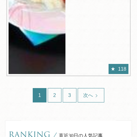
118
1
2
3
次へ
RANKING
/
直近30日の人気記事