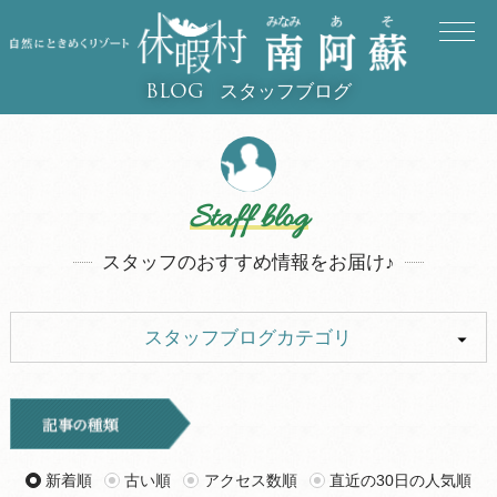
スタッフブログ
BLOG
Staff blog
スタッフのおすすめ情報をお届け♪
スタッフブログカテゴリ
ALL
イベント
キャンプ
お知らせ
新着順
古い順
アクセス数順
直近の30日の人気順
旅行記
ツアー