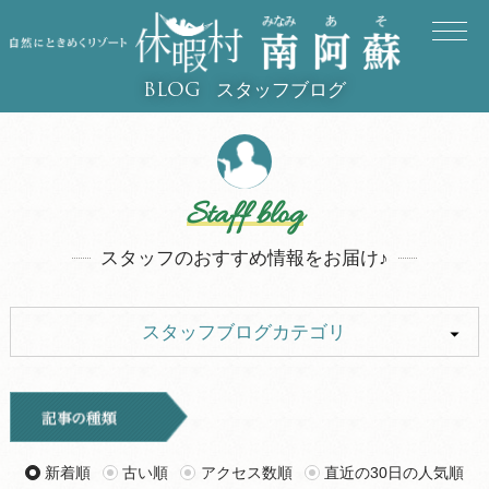
スタッフブログ
BLOG
Staff blog
スタッフのおすすめ情報をお届け♪
スタッフブログカテゴリ
ALL
イベント
キャンプ
お知らせ
新着順
古い順
アクセス数順
直近の30日の人気順
旅行記
ツアー