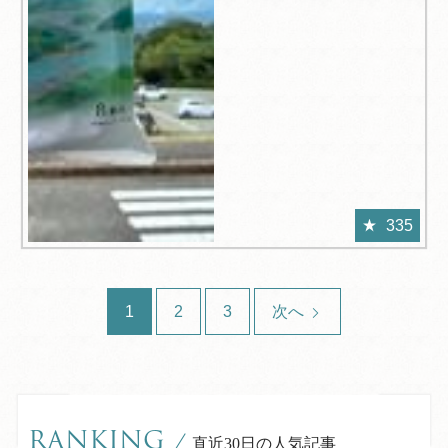
335
1
2
3
次へ
RANKING
/
直近30日の人気記事